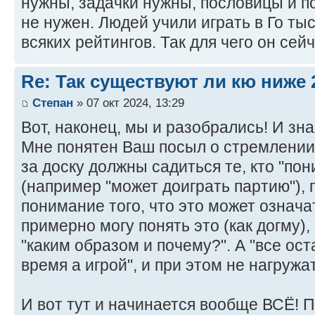
нужны, задачки нужны, пословицы и по
не нужен. Людей учили играть в Го тыс
всяких рейтингов. Так для чего он се
Re: Так существуют ли кю ниже 
Степан
» 07 окт 2024, 13:29
Вот, наконец, мы и разобрались! И зна
Мне понятен Ваш посыл о стремлении
за доску должны садиться те, кто "пон
(например "может доиграть партию"), 
понимание того, что это может означа
примерно могу понять это (как догму)
"каким образом и почему?". А "все ос
время а игрой", и при этом не нагружа
И вот тут и начинается вообще ВСЁ! 