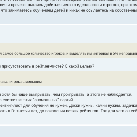
ия и прочего, пытаясь добиться чего-то идеального и строгого, при этом
, что занимаетесь обучением детей и никак не ссылаетесь на собственны
ся самое большое количество игроков, и выделять им интервал в 5% неправил
 присутствовать в рейтинг-листе? С какой целью?
грывал игрока с меньшим
 хотя бы чаще выигрывать, чем проигрывать, а этого не наблюдается.
 состоит из этих "аномальных" партий.
рейтинг-лист для обучения не нужен. Доски нужны, камни нужны, задачк
ать в Го тысячи лет, до появления всяких рейтингов. Так для чего он с