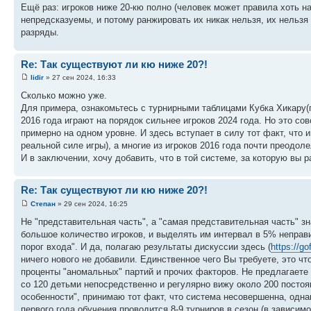
Ещё раз: игроков ниже 20-кю полно (человек может правила хоть на
непредсказуемы, и потому ранжировать их никак нельзя, их нельзя
разряды.
Re: Так существуют ли кю ниже 20?!
lidir
» 27 сен 2024, 16:33
Сколько можно уже.
Для примера, ознакомьтесь с турнирными таблицами Кубка Хикару(гр
2016 года играют на порядок сильнее игроков 2024 года. Но это совс
примерно на одном уровне. И здесь вступает в силу тот факт, что и
реальной силе игры), а многие из игроков 2016 года почти преодол
И в заключении, хочу добавить, что в той системе, за которую вы 
Re: Так существуют ли кю ниже 20?!
Степан
» 29 сен 2024, 16:25
Не "представительная часть", а "самая представительная часть" зн
большое количество игроков, и выделять им интервал в 5% неправи
порог входа". И да, полагаю результаты дискуссии здесь (
https://g
ничего нового не добавили. Единственное чего Вы требуете, это ч
проценты "аномальных" партий и прочих факторов. Не предлагаете
со 120 детьми непосредственно и регулярно вижу около 200 постоя
особенности", принимаю тот факт, что система несовершенна, одна
первого года обучения проводится 8-9 турниров в сезон (в зависим