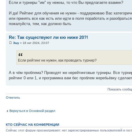
Если и турниры "им" ну нежны, то что Вы предлагаете взамен?
И да! Рейтинг для обучения не нужен - поддерживаю Вас категориче
или принять все как есть или идти в поля поработать и разобраться
пожалуйста, тем, как должно быть
Re: Так существуют ли кю ниже 20?!
Эшу
» 18 окт 2024, 23:07
Если рейтинг не нужен, как проводить турнир?
А в чём проблема? Проводят же нерейтинговые турниры. Все турнир
рейтинг 0 или 1, и программка вам бес проблем жеребьёвку сделает
Показать сообщ
Ответить
Вернуться в Основной раздел
КТО СЕЙЧАС НА КОНФЕРЕНЦИИ
Сейчас этот форум просматривают: нет зарегистрированных пользователей и гост