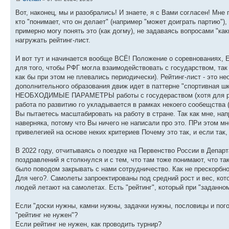
Вот, наконец, мы и разобрались! И знаете, я с Вами согласен! Мн
кто "понимает, что он делает" (например "может доиграть партию"),
примерно могу понять это (как догму), не задаваясь вопросами "как
нагружать рейтинг-лист.
И вот тут и начинается вообще ВСЁ! Положение о соревнованиях, Е
для того, чтобы РФГ могла взаимодействовать с государством, так к
как бы при этом не плевались периодически). Рейтинг-лист - это н
дополнительного образования движ идет в паттерне "спортивная шко
НЕОБХОДИМЫЕ ПАРАМЕТРЫ работы с госудераством (хотя для работ
работа по развитию го укладывается в рамках некоего сообещства 
Вы пытаетесь масштабировать на работу в стране. Так как мне, нап
наверняка, потому что Вы ничего не написали про это. ПРи этом мн
привелегией на основе неких критериев Почему это так, и если так,
В 2022 году, отчитываясь о поездке на Первенство России в Департ
поздравлений я столкнулся и с тем, что там тоже понимают, что так
было поводом закрывать с нами сотрудничество. Как не прескорбн
Для чего?. Самолеты запроектированы под средний рост и вес, ко
людей летают на самолетах. Есть "рейтинг", который при "заданно
Если "доски нужны, камни нужны, задачки нужны, пословицы и пого
"рейтинг не нужен"?
Если рейтинг не нужен, как проводить турнир?