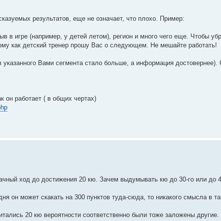
дсказуемых результатов, еще не означает, что плохо. Пример:
в в игре (например, у детей летом), регион и много чего еще. Чтобы уб
ому как детский тренер прошу Вас о следующем. Не мешайте работать!
ов указанного Вами сегмента стало больше, а информация достовернее).
ак он работает ( в общих чертах)
php
чный ход до достижения 20 кю. Зачем выдумывать кю до 30-го или до 
дня он может скакать на 300 пунктов туда-сюда, то никакого смысла в та
 считались 20 кю вероятности соответственно были тоже заложены другие. 