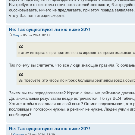
Вы требуете от системы неких показателей жесткости, быстродейств
обосновываете, ничего не предлагаете, при этом правда заявляете
что у Вас нет тетради смерти.
Re: Так существуют ли кю ниже 20?!
Эшу
» 05 окт 2024, 02:17
в этом интервале при притоке новых игроков все время оказывает
Так почему вы считаете, что все люди знающие правила Го обязаны
Вы требуете, это чтобы по игрок с большим рейтингом всегда обы
Зачем вы так передёргиваете? Игроки с большим рейтингом должны
Да, аномальные результаты везде встречаются. Но тут ВСЯ таблица
Хотите чтобы я сослался на свой опыт? Он мне подсказывает, что 
пословицы и поговорки нужны, а рейтинг не нужен. Людей учили игр
необходим?
Re: Так существуют ли кю ниже 20?!
Степан
» 07 окт 2024, 13:29