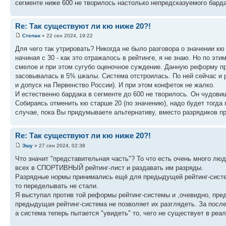
сегменте ниже 600 не творилось настолько непредсказуемого барда
Re: Так существуют ли кю ниже 20?!
Степан
» 22 сен 2024, 19:22
Для чего так утрировать? Никогда не было разговора о значении кю
начиная с 30 - как это отражалось в рейтинге, я не знаю. Но по э
смелое и при этом сугубо оценочное суждение. Данную реформу пр
засовывалась в 5% шкалы. Система отстроилась. По ней сейчас и ра
и допуск на Первенство России). И при этом конфеток не жалко.
И естественно бардака в сегменте до 600 не творилось. Он чудови
Собираясь отменить кю старше 20 (по значению), надо будет тогда
случае, пока Вы придумываете альтернативу, вместо разрядиков пр
Re: Так существуют ли кю ниже 20?!
Эшу
» 27 сен 2024, 02:38
Что значит "представительная часть"? То что есть очень много люд
всех в СПОРТИВНЫЙ рейтинг-лист и раздавать им разряды.
Разрядные нормы принимались ещё для предыдущей рейтинг-системы
то переделывать не стали.
Я выступал против той реформы рейтинг-системы и ,очевидно, предл
предыдущая рейтинг-система не позволяет их разглядеть. За послед
а система теперь пытается "увидеть" то, чего не существует в реа