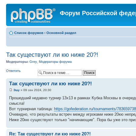
Форум Российской феде
Список форумов
‹
Основной раздел
Так существуют ли кю ниже 20?!
Модераторы:
Grey
,
Модераторы форума
Ответить
Так существуют ли кю ниже 20?!
Эшу
» 09 сен 2024, 20:30
Прошедший недавно турнир 13х13 в рамках Кубка Москвы в очередно
смысла!
Вот турнирная таблица:
https://gofederation.ru/tournaments/783659738/
Очевидно, что результаты встреч между игроками ниже 20кю непред
Ниже 20кю существуют только "начинающие". Пора бы уже это приз
Re: Так существуют ли кю ниже 20?!