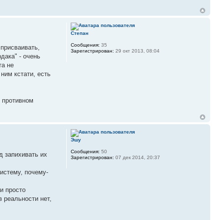
Степан
Сообщения:
35
 присваивать,
Зарегистрирован:
29 окт 2013, 08:04
дака" - очень
та не
ним кстати, есть
В противном
Эшу
Сообщения:
50
д запихивать их
Зарегистрирован:
07 дек 2014, 20:37
истему, почему-
и просто
в реальности нет,