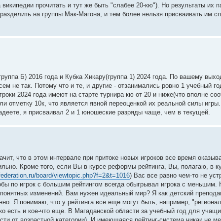
 википедии прочитать и тут же быть "слабее 20-кю"). Но результаты их п
 разделить на группы Мак-Магона, и тем более нельзя присваивать им с
уппа Б) 2016 года и Кубка Хикару(группа 1) 2024 года. По вашему выход
ем не так. Потому что и те, и другие - отзанимались ровно 1 учебный го
гроки 2024 года имеют на старте турнира кю от 20 и ниже(что вполне соо
ели отметку 10к, что является явной переоценкой их реальной силы игры.
радеете, я присваивал 2 и 1 юношеские разряды чаще, чем в текущей.
ачит, что в этом интервале при притоке новых игроков все время оказыв
льно. Кроме того, если Вы в курсе реформы рейтинга, Вы, полагаю, в к
ofederation.ru/board/viewtopic.php?f=2&t=1016
) Вас все равно чем-то не уст
тобы по игрок с большим рейтингом всегда обыгрывал игрока с меньшим.
 понятных изменений. Вам нужен идеальный мир? Я как детский препод
нно. Я понимаю, что у рейтинга все еще могут быть, например, "региона
ко есть и кое-что еще. В Магаданской области за учебный год для учащ
ости от возрастной категории). И имеющаяся рейтинг-система никак не м