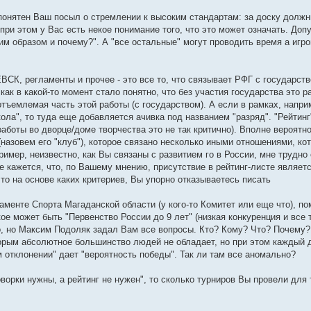
е понятен Ваш посыл о стремлении к высоким стандартам: за доску должн
 при этом у Вас есть некое понимание того, что это может означать. Доп
им образом и почему?". А "все остальные" могут проводить время а игрой
ВСК, регламенты и прочее - это все то, что связывает РФГ с государст
ак в какой-то момент стало понятно, что без участия государства это ра
еотъемлемая часть этой работы (с государством). А если в рамках, напри
ла", то туда еще добавляется ачивка под названием "разряд". "Рейтинг",
ы во дворце/доме творчества это не так критично). Вполне вероятно
(назовем его "клуб"), которое связано несколько иными отношениями, ко
ример, неизвестно, как Вы связаны с развитием го в России, мне трудно
е кажется, что, по Вашему мнению, присутствие в рейтинг-листе являет
 то на основе каких критериев, Вы упорно отказываетесь писать
аменте Спорта Магаданской области (у кого-то Комитет или еще что), п
ое может быть "Первенство России до 9 лет" (низкая конкуренция и все т
о, но Максим Подоляк задал Вам все вопросы. Кто? Кому? Что? Почему?
торым абсолютное большинство людей не обладает, но при этом каждый
м отклонении" дает "вероятность победы". Так ли там все аномально?
ворки нужны, а рейтинг не нужен", то сколько турниров Вы провели для 