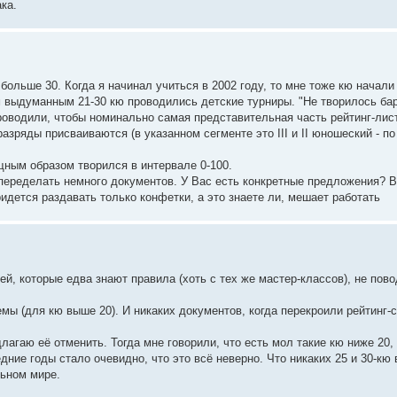
ка.
 больше 30. Когда я начинал учиться в 2002 году, то мне тоже кю начали
тим выдуманным 21-30 кю проводились детские турниры. "Не творилось бар
оводили, чтобы номинально самая представительная часть рейтинг-лис
зряды присваиваются (в указанном сегменте это III и II юношеский - по 
щным образом творился в интервале 0-100.
 переделать немного документов. У Вас есть конкретные предложения? 
идется раздавать только конфетки, а это знаете ли, мешает работать
ей, которые едва знают правила (хоть с тех же мастер-классов), не пово
 (для кю выше 20). И никаких документов, когда перекроили рейтинг-с
агаю её отменить. Тогда мне говорили, что есть мол такие кю ниже 20, 
ние годы стало очевидно, что это всё неверно. Что никаких 25 и 30-кю 
льном мире.