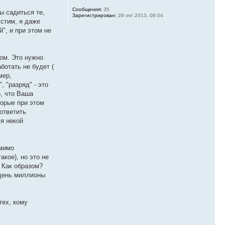
Сообщения:
35
ы садиться те,
Зарегистрирован:
29 окт 2013, 08:04
устим, я даже
", и при этом не
вом. Это нужно
ботать не будет (
мер,
 "разряд" - это
, что Ваша
торые при этом
 ответить
ся некой
омимо
акое), но это не
 Как образом?
 день миллионы
тех, кому