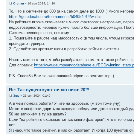
Степан
» 16 сен 2024, 14:30
То, что в сегменте до 600 (а на самом деле до 1000+) много непре
https://gofederation.ru/tournaments/504954914/walllist
На рейтинге игрока сказывается много факторов: настроение, переры
недостоверности, нередко нужно просто больше информации. Поэт
Система несовершенна, поэтому:
1. Помогайте в работе над массовостью (в том числе, чтобы игрок
проводите турниры.
2. Сделайте конкретные шаги в разработке рейтинг-системы.
Начать можно с того, чтобы разобраться в том, что такое рейтинг, к
Для справки:
https://www.europeangodatabase.eu/EGD/winning_stats.
P.S. Спасибо Вам за оживляющий вброс на вентилятор!:)
Re: Так существуют ли кю ниже 20?!
Эшу
» 21 сен 2024, 01:49
А в чём помеха работе? Учите на здоровье. (Я вон тоже учу)
Можете конфетки дарить за каждую победу или даже за каждый уда
50 кю запихнём в ту же шкалу?
Если "на рейтинге сказывается так много факторов", что в течении 
нет.
Я знаю, что такое рейтинг, и как он работает. И когда 100 пунктов