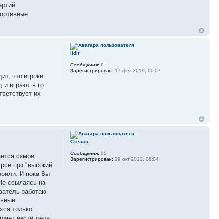
артий
портивные
lidir
Сообщения:
8
Зарегистрирован:
17 фев 2019, 00:07
ит, что игроки
д и играют в го
тветствует их
Степан
Сообщения:
35
ается самое
Зарегистрирован:
29 окт 2013, 08:04
урсе про "высокий
роили. И пока Вы
 Не ссылаясь на
аватель работаю
льные
ихся только
ешает вести дела.