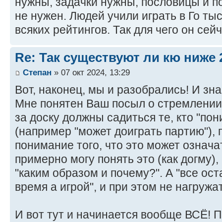
нужны, задачки нужны, пословицы и по
не нужен. Людей учили играть в Го тыс
всяких рейтингов. Так для чего он се
Re: Так существуют ли кю ниже 
Степан
» 07 окт 2024, 13:29
Вот, наконец, мы и разобрались! И зна
Мне понятен Ваш посыл о стремлении
за доску должны садиться те, кто "пон
(например "может доиграть партию"), 
понимание того, что это может означа
примерно могу понять это (как догму)
"каким образом и почему?". А "все ос
время а игрой", и при этом не нагружа
И вот тут и начинается вообще ВСЁ! 