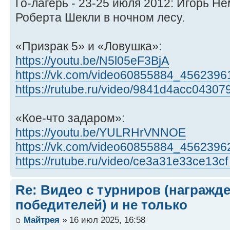
Го-лагерь - 23-25 июля 2012: Игорь Н
Роберта Шекли в ночном лесу.
«Призрак 5» и «Ловушка»:
https://youtu.be/N5l05eF3BjA
https://vk.com/video60855884_4562396
https://rutube.ru/video/9841d4acc043079
«Кое-что задаром»:
https://youtu.be/YULRHrVNNOE
https://vk.com/video60855884_4562396
https://rutube.ru/video/ce3a31e33ce13cf
Re: Видео с турниров (награжд
победителей) и не только
Майтрея
» 16 июл 2025, 16:58