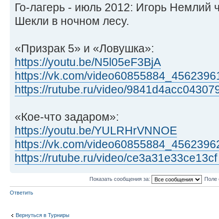
Го-лагерь - июль 2012: Игорь Немлий 
Шекли в ночном лесу.
«Призрак 5» и «Ловушка»:
https://youtu.be/N5l05eF3BjA
https://vk.com/video60855884_4562396
https://rutube.ru/video/9841d4acc043079
«Кое-что задаром»:
https://youtu.be/YULRHrVNNOE
https://vk.com/video60855884_4562396
https://rutube.ru/video/ce3a31e33ce13cf
Показать сообщения за:
Поле 
Ответить
Вернуться в Турниры