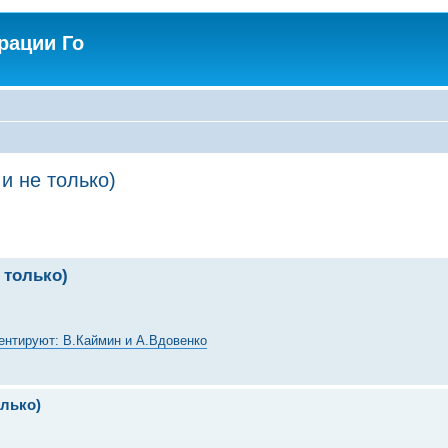
рации Го
и не только)
 только)
ментируют: В.Каймин и А.Вдовенко
олько)