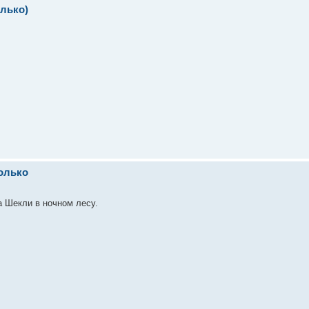
олько)
только
а Шекли в ночном лесу.