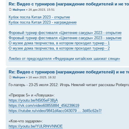
Re: Видео с турниров (награждение победителей и не т
Майтрея
» 26 дек 2023, 15:51
Кубок посла Китая 2023 - открытие
Кубок посла Китая 2023 - награждение
Форовый турнир фестиваля «Цветение сакуры» 2023 - открытие
Форовый турнир фестиваля «Цветение сакуры» 2023 - закрытие
О музее дома творчества, в котором проходил турнир - 1
О музее дома творчества, в котором проходил турнир - 2
Ликбез от председателя «Федерации китайских шахмат сянци»
Re: Видео с турниров (награждение победителей) и не 
Майтрея
» 16 июл 2025, 16:32
Го-лагерь - 23-25 июля 2012: Игорь Немлий читает рассказы Роберт
«Призрак 5» и «Ловушка»:
https://youtu.be/N5l05eF3BjA
https://vk.com/video60855884_456239619
https://rutube.ru/video/9841d4acc043079 ... 3d45c62e7/
«Кое-что задаром»:
https://youtu.be/YULRHrVNNOE