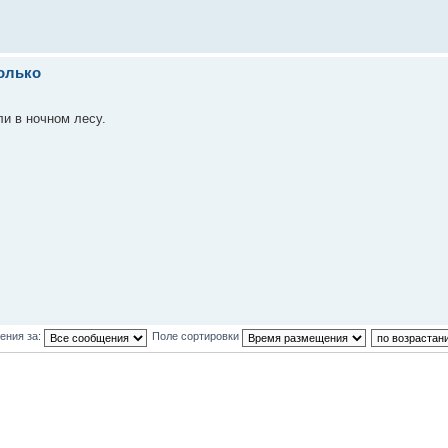
только
ли в ночном лесу.
ения за:
Поле сортировки