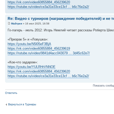
https://vk.com/video60855884_456239620
https://rutube.ru/video/ce3a31e33ce13cf ... b6c76e2a2/
Re: Видео с турниров (награждение победителей) и не 
Майтрея
» 16 июл 2025, 16:58
Го-лагерь - июль 2012: Игорь Немлий читает рассказы Роберта Шек
«Призрак 5» и «Ловушка»:
https://youtu.be/N5l05eF3BjA
https://vk.com/video60855884_456239619
https://rutube.ru/video/9841d4acc043079 ... 3d45c62e7/
«Кое-что задаром»:
https://youtu.be/YULRHrVNNOE
https://vk.com/video60855884_456239620
https://rutube.ru/video/ce3a31e33ce13cf ... b6c76e2a2/
Показать сообщ
Ответить
Вернуться в Турниры