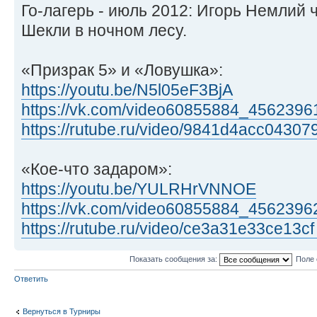
Го-лагерь - июль 2012: Игорь Немлий 
Шекли в ночном лесу.
«Призрак 5» и «Ловушка»:
https://youtu.be/N5l05eF3BjA
https://vk.com/video60855884_4562396
https://rutube.ru/video/9841d4acc043079
«Кое-что задаром»:
https://youtu.be/YULRHrVNNOE
https://vk.com/video60855884_4562396
https://rutube.ru/video/ce3a31e33ce13cf
Показать сообщения за:
Поле 
Ответить
Вернуться в Турниры