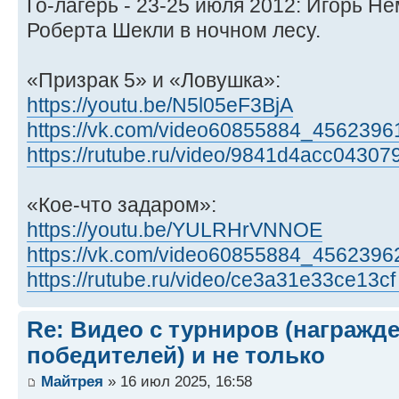
Го-лагерь - 23-25 июля 2012: Игорь Н
Роберта Шекли в ночном лесу.
«Призрак 5» и «Ловушка»:
https://youtu.be/N5l05eF3BjA
https://vk.com/video60855884_4562396
https://rutube.ru/video/9841d4acc043079
«Кое-что задаром»:
https://youtu.be/YULRHrVNNOE
https://vk.com/video60855884_4562396
https://rutube.ru/video/ce3a31e33ce13cf
Re: Видео с турниров (награжд
победителей) и не только
Майтрея
» 16 июл 2025, 16:58