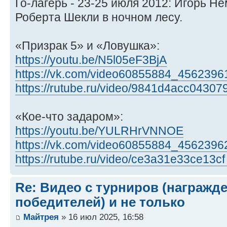
Го-лагерь - 23-25 июля 2012: Игорь Н
Роберта Шекли в ночном лесу.
«Призрак 5» и «Ловушка»:
https://youtu.be/N5l05eF3BjA
https://vk.com/video60855884_4562396
https://rutube.ru/video/9841d4acc043079
«Кое-что задаром»:
https://youtu.be/YULRHrVNNOE
https://vk.com/video60855884_4562396
https://rutube.ru/video/ce3a31e33ce13cf
Re: Видео с турниров (награжд
победителей) и не только
Майтрея
» 16 июл 2025, 16:58