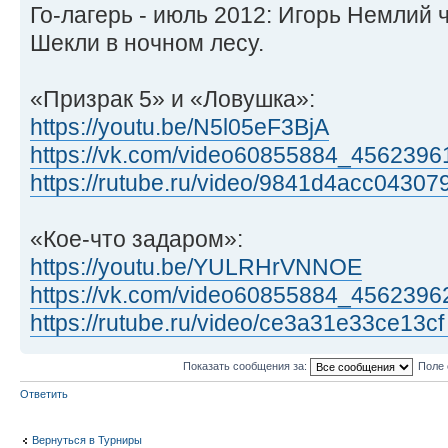
Го-лагерь - июль 2012: Игорь Немлий 
Шекли в ночном лесу.
«Призрак 5» и «Ловушка»:
https://youtu.be/N5l05eF3BjA
https://vk.com/video60855884_4562396
https://rutube.ru/video/9841d4acc043079
«Кое-что задаром»:
https://youtu.be/YULRHrVNNOE
https://vk.com/video60855884_4562396
https://rutube.ru/video/ce3a31e33ce13cf
Показать сообщения за:
Поле 
Ответить
Вернуться в Турниры