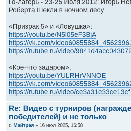
Го-лагерь - 23-25 июля 2012: Игорь Н
Роберта Шекли в ночном лесу.
«Призрак 5» и «Ловушка»:
https://youtu.be/N5l05eF3BjA
https://vk.com/video60855884_4562396
https://rutube.ru/video/9841d4acc043079
«Кое-что задаром»:
https://youtu.be/YULRHrVNNOE
https://vk.com/video60855884_4562396
https://rutube.ru/video/ce3a31e33ce13cf
Re: Видео с турниров (награжд
победителей) и не только
Майтрея
» 16 июл 2025, 16:58