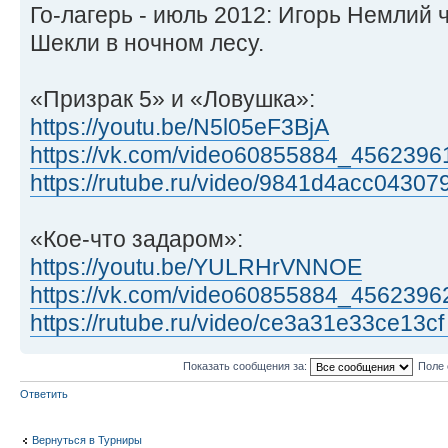
Го-лагерь - июль 2012: Игорь Немлий 
Шекли в ночном лесу.
«Призрак 5» и «Ловушка»:
https://youtu.be/N5l05eF3BjA
https://vk.com/video60855884_4562396
https://rutube.ru/video/9841d4acc043079
«Кое-что задаром»:
https://youtu.be/YULRHrVNNOE
https://vk.com/video60855884_4562396
https://rutube.ru/video/ce3a31e33ce13cf
Показать сообщения за:
Поле 
Ответить
Вернуться в Турниры