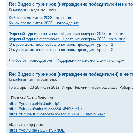
Re: Видео с турниров (награждение победителей и не т
Майтрея
» 26 дек 2023, 15:51
Кубок посла Китая 2023 - открытие
Кубок посла Китая 2023 - награждение
Форовый турнир фестиваля «Цветение сакуры» 2023 - открытие
Форовый турнир фестиваля «Цветение сакуры» 2023 - закрытие
О музее дома творчества, в котором проходил турнир - 1
О музее дома творчества, в котором проходил турнир - 2
Ликбез от председателя «Федерации китайских шахмат сянци»
Re: Видео с турниров (награждение победителей) и не 
Майтрея
» 16 июл 2025, 16:32
Го-лагерь - 23-25 июля 2012: Игорь Немлий читает рассказы Роберт
«Призрак 5» и «Ловушка»:
https://youtu.be/N5l05eF3BjA
https://vk.com/video60855884_456239619
https://rutube.ru/video/9841d4acc043079 ... 3d45c62e7/
«Кое-что задаром»:
https://youtu.be/YULRHrVNNOE