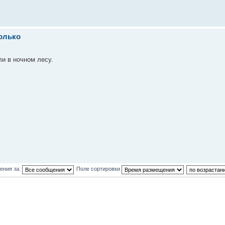
только
ли в ночном лесу.
ения за:
Поле сортировки