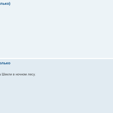
олько)
только
а Шекли в ночном лесу.