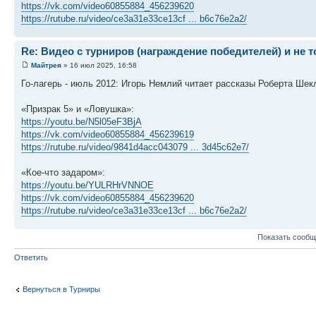
https://vk.com/video60855884_456239620
https://rutube.ru/video/ce3a31e33ce13cf ... b6c76e2a2/
Re: Видео с турниров (награждение победителей) и не 
Майтрея
» 16 июл 2025, 16:58
Го-лагерь - июль 2012: Игорь Немлий читает рассказы Роберта Шек
«Призрак 5» и «Ловушка»:
https://youtu.be/N5l05eF3BjA
https://vk.com/video60855884_456239619
https://rutube.ru/video/9841d4acc043079 ... 3d45c62e7/
«Кое-что задаром»:
https://youtu.be/YULRHrVNNOE
https://vk.com/video60855884_456239620
https://rutube.ru/video/ce3a31e33ce13cf ... b6c76e2a2/
Показать сообщ
Ответить
Вернуться в Турниры