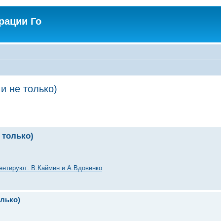
рации Го
и не только)
 только)
ментируют: В.Каймин и А.Вдовенко
олько)