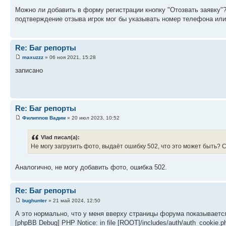
Можно ли добавить в форму регистрации кнопку "Отозвать заявку"?
подтверждение отзыва игрок мог бы указывать номер телефона ил
Re: Баг репорты
maxuzzz
» 06 ноя 2021, 15:28
записано
Re: Баг репорты
Филиппов Вадим
» 20 июл 2023, 10:52
Vlad писал(а):
Не могу загрузить фото, выдаёт ошибку 502, что это может быть? 
Аналогично, не могу добавить фото, ошибка 502.
Re: Баг репорты
bughunter
» 21 май 2024, 12:50
А это нормально, что у меня вверху страницы форума показываетс
[phpBB Debug] PHP Notice: in file [ROOT]/includes/auth/auth_cookie.ph