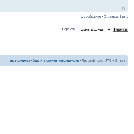
1 сообщение • Страница
1
из
1
Перейти:
Наша команда
•
Удалить cookies конференции
• Часовой пояс: UTC + 3 часа