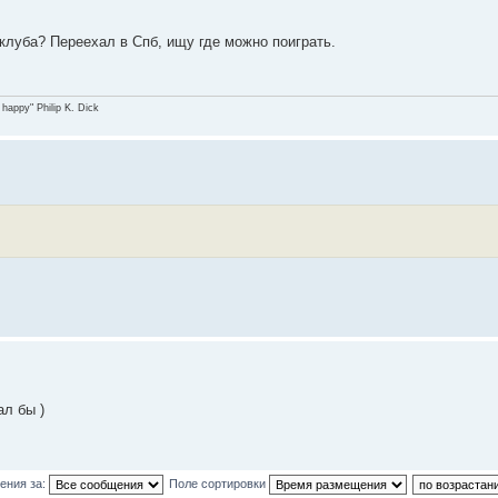
 клуба? Переехал в Спб, ищу где можно поиграть.
 happy" Philip K. Dick
ал бы )
ения за:
Поле сортировки