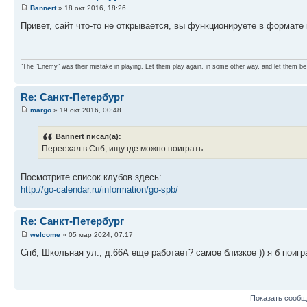
Bannert
» 18 окт 2016, 18:26
Привет, сайт что-то не открывается, вы функционируете в формате
"The "Enemy" was their mistake in playing. Let them play again, in some other way, and let them be
Re: Санкт-Петербург
margo
» 19 окт 2016, 00:48
Bannert писал(а):
Переехал в Спб, ищу где можно поиграть.
Посмотрите список клубов здесь:
http://go-calendar.ru/information/go-spb/
Re: Санкт-Петербург
welcome
» 05 мар 2024, 07:17
Спб, Школьная ул., д.66А еще работает? самое близкое )) я б поигр
Показать сообщ