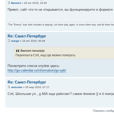
Bannert
» 18 окт 2016, 18:26
Привет, сайт что-то не открывается, вы функционируете в формате
"The "Enemy" was their mistake in playing. Let them play again, in some other way, and let them be
Re: Санкт-Петербург
margo
» 19 окт 2016, 00:48
Bannert писал(а):
Переехал в Спб, ищу где можно поиграть.
Посмотрите список клубов здесь:
http://go-calendar.ru/information/go-spb/
Re: Санкт-Петербург
welcome
» 05 мар 2024, 07:17
Спб, Школьная ул., д.66А еще работает? самое близкое )) я б поигр
Показать сообщ