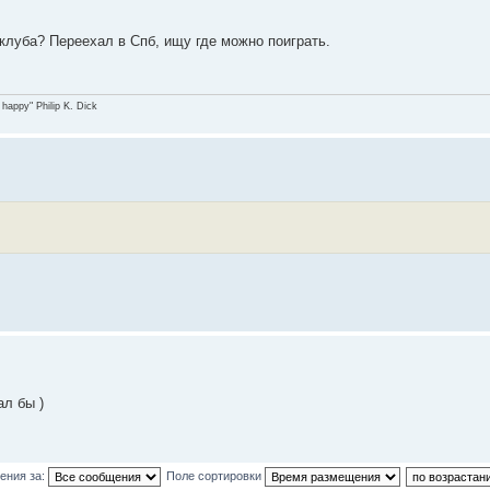
 клуба? Переехал в Спб, ищу где можно поиграть.
 happy" Philip K. Dick
ал бы )
ения за:
Поле сортировки