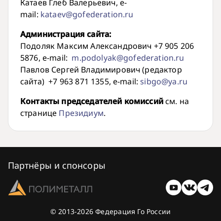
Катаев Глеб Валерьевич, e-
mail:
kataev@gofederation.ru
Администрация сайта:
Подоляк Максим Александрович +7 905 206
5876, e-mail:
m.podolyak@gofederation.ru
Павлов Сергей Владимирович (редактор
сайта) +7 963 871 1355, e-mail:
sibgo@ya.ru
Контакты председателей комиссий
см. на
странице
Президиум
.
Партнёры и спонсоры
© 2013-2026 Федерация Го России