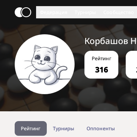
Федерация
Турниры
Сообщество
Корбашов 
Рейтинг
316
Рейтинг
Турниры
Оппоненты