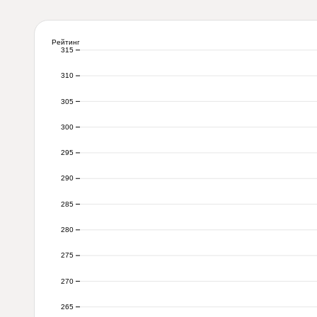
Рейтинг
315
310
305
300
295
290
285
280
275
270
265