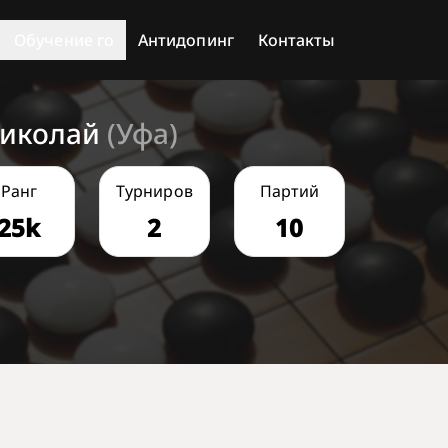
Обучение го
Антидопинг
Контакты
Николай
(Уфа)
Ранг
Турниров
Партий
25k
2
10